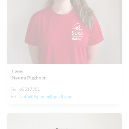
Træner
Naomi Pugholm
60517351
NaomiPugholm@gmail.com