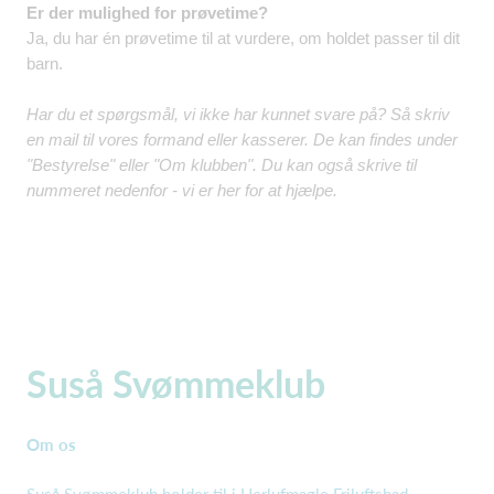
Er der mulighed for prøvetime?
Ja, du har én prøvetime til at vurdere, om holdet passer til dit
barn.​
Har du et spørgsmål, vi ikke har kunnet svare på? Så skriv
en mail til vores formand eller kasserer. De kan findes under
"Bestyrelse" eller "Om klubben". Du kan også skrive til
nummeret nedenfor - vi er her for at hjælpe.
Suså Svømmeklub
Om os
Suså Svømmeklub holder til i Herlufmagle Friluftsbad.