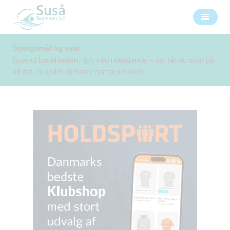
Spørgsmål og svar
Spænd badehætten, dyk ned i detaljerne – her får du svar på
alt det, du (eller dit barn) har tænkt over.