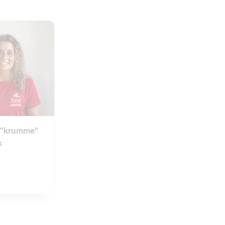
e "krumme"
k