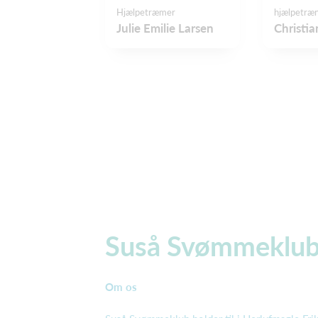
Hjælpetræmer
hjælpetræ
Julie Emilie Larsen
Christia
Suså Svømmeklu
Om os