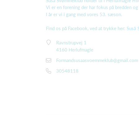
Suså Svømmeklub holder til i Herlufmagle Fril
Vi er en forening der har fokus på bredden og 
I år er vi i gang med vores 53. sæson.
Find os på Facebook, ved at trykke her:
Suså 
Ravnstrupvej 1
4160 Herlufmagle
Formandsusaasvoemmeklub@gmail.com 
30548118