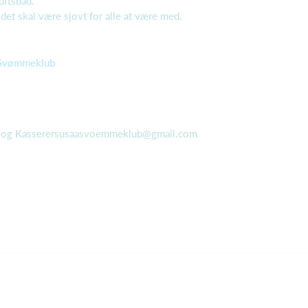
uftsbad.
det skal være sjovt for alle at være med.
Svømmeklub
og Kasserersusaasvoemmeklub@gmail.com