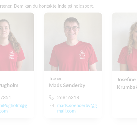
træner. Dem kan du kontakte inde på holdsport.
Træner
Josefin
Pugholm
Mads Sønderby
Krumba
17351
26816318
miPugholm@g
mads.soenderby@g
.com
mail.com