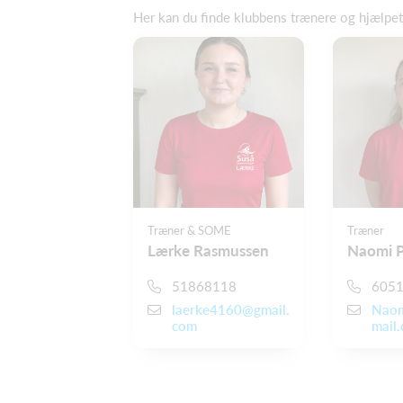
Her kan du finde klubbens trænere og hjælpe
Træner & SOME
Træner
Lærke Rasmussen
Naomi 
51868118
605
laerke4160@gmail.
Nao
com
mail