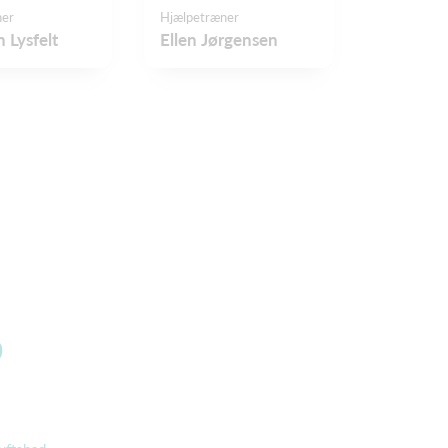
ner
Hjælpetræner
n Lysfelt
Ellen Jørgensen
b