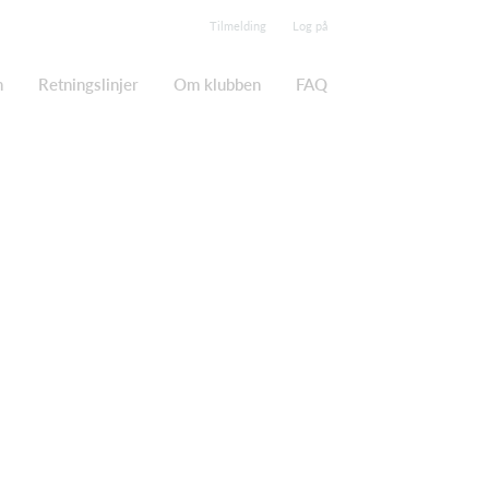
Tilmelding
Log på
n
Retningslinjer
Om klubben
FAQ