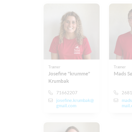
Træner
Træner
Josefine "krumme"
Mads S
Krumbak
71662207
268
josefine.krumbak@
mads
gmail.com
mail