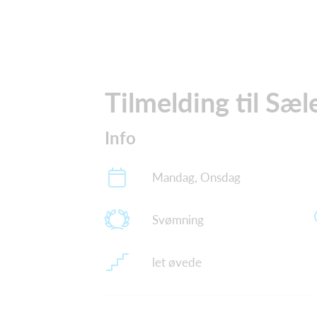
Tilmelding til Sæl
Info
Mandag, Onsdag
Svømning
let øvede