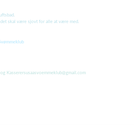
uftsbad.
det skal være sjovt for alle at være med.
Svømmeklub
og Kasserersusaasvoemmeklub@gmail.com