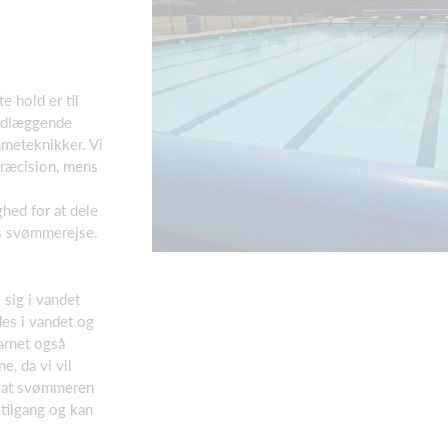
 hold er til
undlæggende
mmeteknikker. Vi
 præcision, mens
ed for at dele
es svømmerejse.
 sig i vandet
es i vandet og
arnet også
e, da vi vil
r, at svømmeren
tilgang og kan