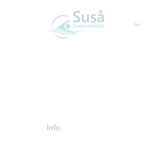
For
Info