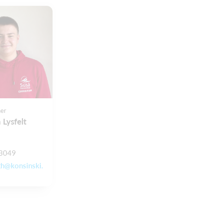
er
 Lysfelt
3049
th@konsinski.