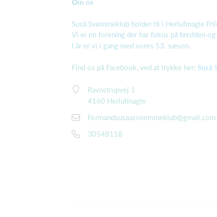
Om os
Suså Svømmeklub holder til i Herlufmagle Fril
Vi er en forening der har fokus på bredden og 
I år er vi i gang med vores 53. sæson.
Find os på Facebook, ved at trykke her:
Suså 
Ravnstrupvej 1
4160 Herlufmagle
Formandsusaasvoemmeklub@gmail.com 
30548118