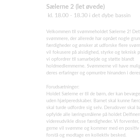
Sælerne 2 (let øvede)
kl. 18.00 - 18.30 i det dybe bassin
Velkommen til svømmeholdet Sælerne 2! Dette
svømmere, der allerede har opnået nogle gr
færdigheder og ønsker at udforske flere svø
vil fokusere på alsidighed, styrke og teknisk
vi opfordrer til samarbejde og støtte blandt
holdmedlemmerne. Svømmerne vil have muligh
deres erfaringer og opmuntre hinanden i der
Forudsætninger:
Holdet Sælerne er til de børn, der kan bevæge
uden hjælperedskaber. Barnet skal kunne færd
skal turde udfordre sig selv. Derudover skal b
opfylde alle læringsmålene på holdet Delfinern
videreudvikle disse færdigheder. Vi forvente
gerne vil svømme og kommer med en positiv 
forstå og modtage en kollektiv besked.