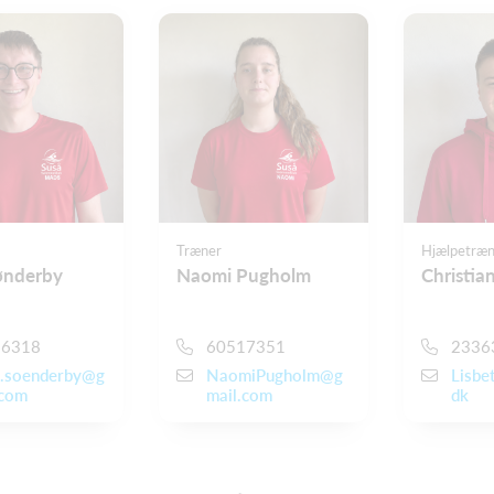
Træner
Hjælpetræn
ønderby
Naomi Pugholm
Christian
16318
60517351
2336
.soenderby@g
NaomiPugholm@g
Lisbe
.com
mail.com
dk