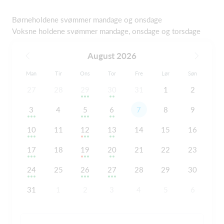
Børneholdene svømmer mandage og onsdage
Voksne holdene svømmer mandage, onsdage og torsdage
August 2026
Man
Tir
Ons
Tor
Fre
Lør
Søn
27
28
29
30
31
1
2
3
4
5
6
7
8
9
10
11
12
13
14
15
16
17
18
19
20
21
22
23
24
25
26
27
28
29
30
31
1
2
3
4
5
6