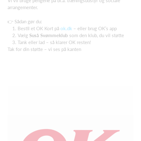
Vi vil bruge pengene på bl.a. træningsudstyr og sociale
arrangementer.
👉 Sådan gør du:
Bestil et OK Kort på
ok.dk
– eller brug OK’s app
Vælg
Suså Svømmeklub
som den klub, du vil støtte
Tank eller lad – så klarer OK resten!
Tak for din støtte – vi ses på kanten