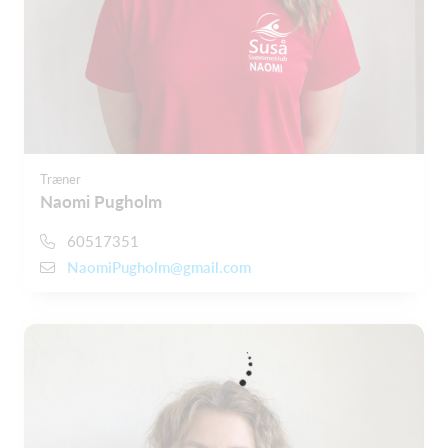
Træner
Naomi Pugholm
60517351
NaomiPugholm@gmail.com