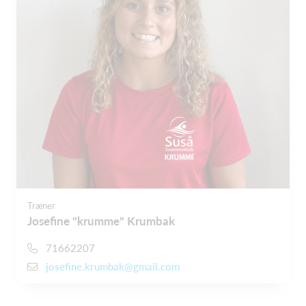
Træner
Josefine "krumme" Krumbak
71662207
josefine.krumbak@gmail.com